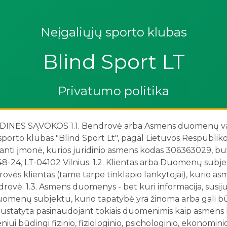
Neįgaliųjų sporto klubas
Blind Sport LT
Privatumo politika
DINĖS SĄVOKOS 1.1. Bendrovė arba Asmens duomenų va
sporto klubas "Blind Sport Lt", pagal Lietuvos Respublik
ikianti įmonė, kurios juridinio asmens kodas 306363029, b
48-24, LT-04102 Vilnius. 1.2. Klientas arba Duomenų subjekt
vės klientas (tame tarpe tinklapio lankytojai), kurio 
ovė. 1.3. Asmens duomenys - bet kuri informacija, susijus
menų subjektu, kurio tapatybė yra žinoma arba gali būti
 nustatyta pasinaudojant tokiais duomenimis kaip asmens 
niui būdingi fizinio, fiziologinio, psichologinio, ekonominio