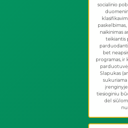
socialinio po
duomenimi
klasifikavi
paskelbimas, n
naikinimas ar
teikianti
parduodantis
bet neapsir
programas, ir 
parduotuvėje
Slapukas (an
sukuriama 
įrenginyje.
tiesioginiu bū
dėl siūlom
nu