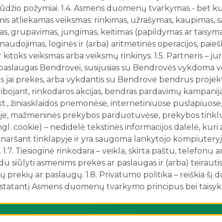
būdžio požymiai. 1.4. Asmens duomenų tvarkymas - bet k
s atliekamas veiksmas: rinkimas, užrašymas, kaupimas, s
mas, grupavimas, jungimas, keitimas (papildymas ar taisymas
audojimas, loginės ir (arba) aritmetinės operacijos, paieš
 kitoks veiksmas arba veiksmų rinkinys. 1.5. Partneris – ju
s paslaugas Bendrovei, susijusias su Bendrovės vykdoma ve
 jai prekes, arba vykdantis su Bendrove bendrus projektu
ibojant, rinkodaros akcijas, bendras pardavimų kampanij
kt., žiniasklaidos priemonėse, internetiniuose puslapiuose
, mažmeninės prekybos parduotuvėse, prekybos tinkluose
gl. cookie) – nedidelė tekstinės informacijos dalelė, kuri
naršant tinklapyje ir yra saugoma lankytojo kompiuteryj
 1.7. Tiesioginė rinkodara – veikla, skirta paštu, telefonu 
du siūlyti asmenims prekes ar paslaugas ir (arba) teirau
ų prekių ar paslaugų. 1.8. Privatumo politika – reiškia šį
statantį Asmens duomenų tvarkymo principus bei taisykl