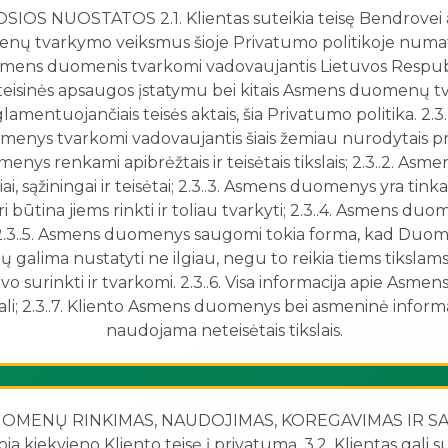
IOS NUOSTATOS 2.1. Klientas suteikia teisę Bendrovei at
ų tvarkymo veiksmus šioje Privatumo politikoje numaty
. Asmens duomenis tvarkomi vadovaujantis Lietuvos Resp
isinės apsaugos įstatymu bei kitais Asmens duomenų t
amentuojančiais teisės aktais, šia Privatumo politika. 2.
nys tvarkomi vadovaujantis šiais žemiau nurodytais princ
nys renkami apibrėžtais ir teisėtais tikslais; 2.3..2. As
iai, sąžiningai ir teisėtai; 2.3..3. Asmens duomenys yra tinkam
ri būtina jiems rinkti ir toliau tvarkyti; 2.3..4. Asmens du
 2.3..5. Asmens duomenys saugomi tokia forma, kad Duo
 galima nustatyti ne ilgiau, negu to reikia tiems tikslams,
surinkti ir tvarkomi. 2.3..6. Visa informacija apie Asme
ali; 2.3..7. Kliento Asmens duomenys bei asmeninė inform
naudojama neteisėtais tikslais.
UOMENŲ RINKIMAS, NAUDOJIMAS, KOREGAVIMAS IR SAU
 kiekvieno Kliento teisę į privatumą. 3.2. Klientas gali s