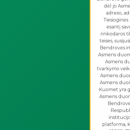
dėl jo Asm
adreso, ad
Tiesioginės 
esantį sav
rinkodaros ti
teises, susij
Bendrovės in
Asmens duomenim
Asmens duo
tvarkymo veik
Asmens duome
Asmens duomen
Kuomet yra ga
Asmens duomen
Bendrovei
Respubli
instituc
platforma, k