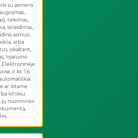
uris su asmens
augojimas,
), teikimas,
ka, skleidimas,
ridinis asmuo,
ikla, arba
s, įskaitant,
as, lojalumo
, Elektroninėje
, ir kt. 1.6.
 automatiškai
e ar kitame
arba kitokiu
tis jų nuomonės
 dokumentą,
es.