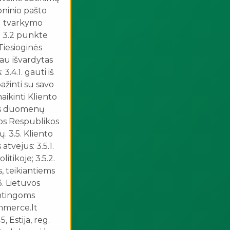
ninio pašto
s) tvarkymo
ti 3.2 punkte
Tiesioginės
iau išvardytas
.4.1. gauti iš
žinti su savo
naikinti Kliento
ens duomenų
os Respublikos
 3.5. Kliento
tvejus: 3.5.1.
tikoje; 3.5.2.
, teikiantiems
. Lietuvos
entingoms
mmerce.lt
 Estija, reg.