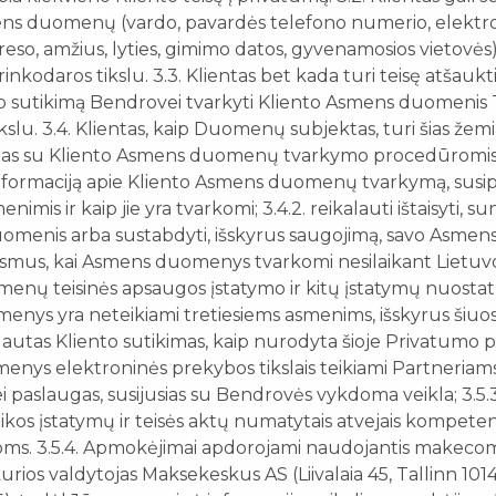
ens duomenų (vardo, pavardės telefono numerio, elektro
reso, amžius, lyties, gimimo datos, gyvenamosios vietovė
rinkodaros tikslu. 3.3. Klientas bet kada turi teisę atšauk
o sutikimą Bendrovei tvarkyti Kliento Asmens duomenis 
kslu. 3.4. Klientas, kaip Duomenų subjektas, turi šias žem
usias su Kliento Asmens duomenų tvarkymo procedūromis: 3
formaciją apie Kliento Asmens duomenų tvarkymą, susipa
is ir kaip jie yra tvarkomi; 3.4.2. reikalauti ištaisyti, su
menis arba sustabdyti, išskyrus saugojimą, savo Asm
smus, kai Asmens duomenys tvarkomi nesilaikant Lietuv
nų teisinės apsaugos įstatymo ir kitų įstatymų nuostatų.
ys yra neteikiami tretiesiems asmenims, išskyrus šiuos a
utas Kliento sutikimas, kaip nurodyta šioje Privatumo poli
ys elektroninės prekybos tikslais teikiami Partneriams
 paslaugas, susijusias su Bendrovės vykdoma veikla; 3.5.3
kos įstatymų ir teisės aktų numatytais atvejais kompet
ijoms. 3.5.4. Apmokėjimai apdorojami naudojantis makeco
urios valdytojas Maksekeskus AS (Liivalaia 45, Tallinn 10145,