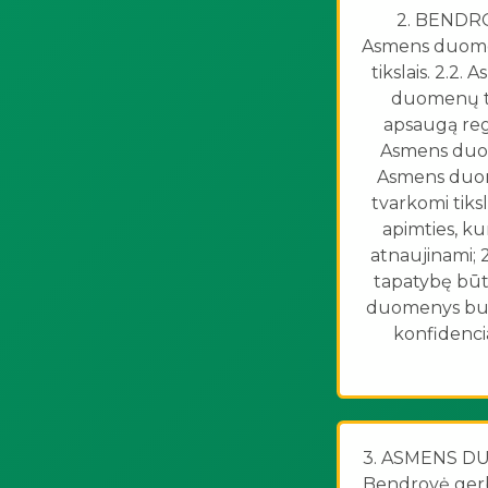
2. BENDROS
Asmens duomen
tikslais. 2.2
duomenų te
apsaugą regl
Asmens duome
Asmens duome
tvarkomi tiksl
apimties, ku
atnaujinami;
tapatybę būtų
duomenys buvo 
konfidenci
3. ASMENS D
Bendrovė gerbia