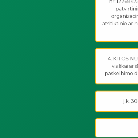
nr.:1226847
patvirti
organizaci
atsitiktinio ar
4. KITOS NUO
visiškai ar
paskelbimo di
Į.k. 