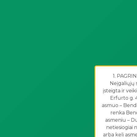
1. PAGRIN
Neįgaliųjų 
įsteigta ir ve
Erfurto g. 
asmuo – Bendro
renka Bendr
asmeniu – Duo
netiesiogiai
arba keli asme