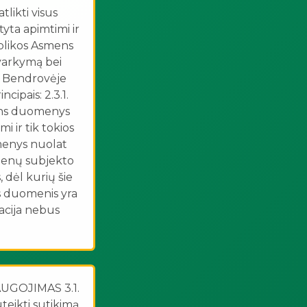
likti visus
ta apimtimi ir
ublikos Asmens
varkymą bei
3. Bendrovėje
ipais: 2.3.1.
mens duomenys
i ir tik tokios
omenys nuolat
menų subjekto
 dėl kurių šie
ns duomenis yra
acija nebus
GOJIMAS 3.1.
uteikti sutikimą