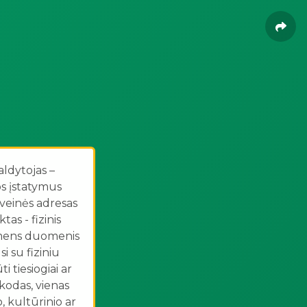
ldytojas –
os įstatymus
uveinės adresas
as - fizinis
asmens duomenis
i su fiziniu
 tiesiogiai ar
kodas, vienas
, kultūrinio ar