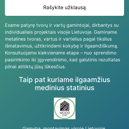
Rašykite užklausą
Esame patyrę tvorų ir vartų gamintojai, dirbantys su
individualiais projektais visoje Lietuvoje. Gaminame
metalines tvoras, vartus ir vartelius pagal tikslius
išmatavimus, užtikrindami kokybę ir ilgaamžiškumą.
Konsultuojame kiekviename etape – nuo sprendimo
pasirinkimo iki įgyvendinimo, kad galutinis rezultatas
pilnai atitiktų jūsų lūkesčius.
Taip pat kuriame ilgaamžius
medinius statinius
Gamyba, montavimas visoje Lietuvoje