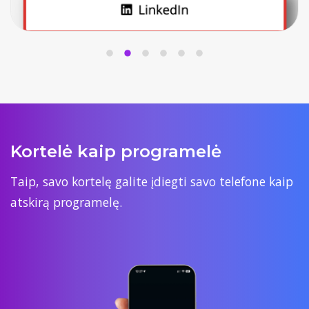
Kortelė kaip programelė
Taip, savo kortelę galite įdiegti savo telefone kaip
atskirą programelę.