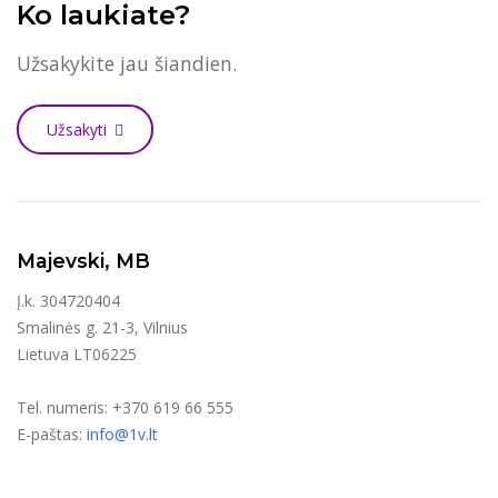
Ko laukiate?
Užsakykite jau šiandien.
Užsakyti
Majevski, MB
Į.k. 304720404
Smalinės g. 21-3, Vilnius
Lietuva LT06225
Tel. numeris: +370 619 66 555
E-paštas:
info@1v.lt