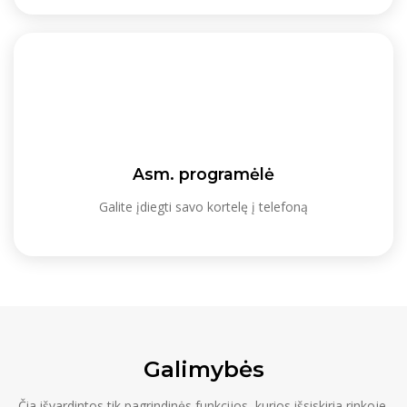
Asm. programėlė
Galite įdiegti savo kortelę į telefoną
Galimybės
Čia išvardintos tik pagrindinės funkcijos, kurios išsiskiria rinkoje.