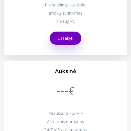
Paspaudimų statistika
Įmokų surinkimas
ir daug kt.
Užsakyti
Auksinė
€
---
Paauksota kortelė
Asmininis domenas
24/7 VIP aptarnavimas