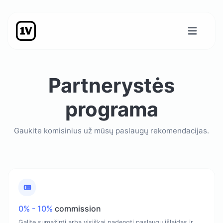
Partnerystės
programa
Gaukite komisinius už mūsų paslaugų rekomendacijas.
0% - 10%
commission
Galite sumažinti arba visiškai padengti paslaugų išlaidas ir